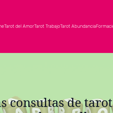
me
Tarot del Amor
Tarot Trabajo
Tarot Abundancia
Formaci
s consultas de taro