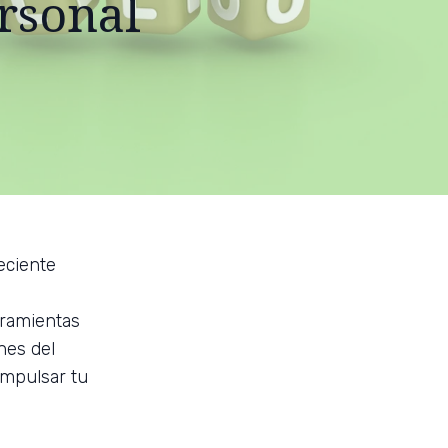
rsonal
eciente
rramientas
nes del
impulsar tu