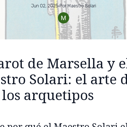
Jun 02, 2025
·
Por
Maestro
Solari
arot de Marsella y e
tro Solari: el arte 
 los arquetipos
 por qué el Maestro Solari el