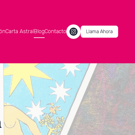
ón
Carta Astral
Blog
Contacto
Llama Ahora
a