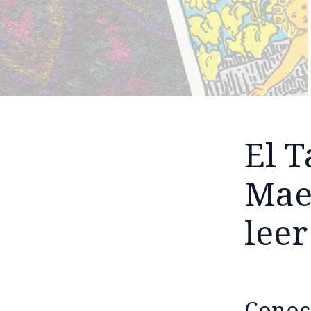
El T
Maes
leer
Conoce