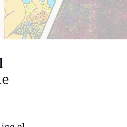
l
de
ige el